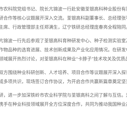
市农科院党组书记、院长亢锦波一行赴安徽荃银高科种业股份有
研合作等核心议题展开深入交流。荃银高科副董事长、总经理张
主席、行政管理部主任郑满生，辽宁铁研总经理庞春亮全程陪同
亢锦波一行先后参观了荃银高科育种研发中心、种子检测实验室
作物品种的选育进展、技术创新成果及产业化应用情况。在研发
领域展开热烈讨论，对荃银高科在种业“卡脖子”技术攻关及优
双方围绕种业科研创新、人才培养、项目合作等议题展开深入探
成多项共识，现场签订合作协议，为开启合作共赢新篇章奠定坚
研，进一步加深铁岭市农业科学院与荃银高科之间了解与互信。
携手在种业科技领域展开全方位深度合作，共同为推动我国种业