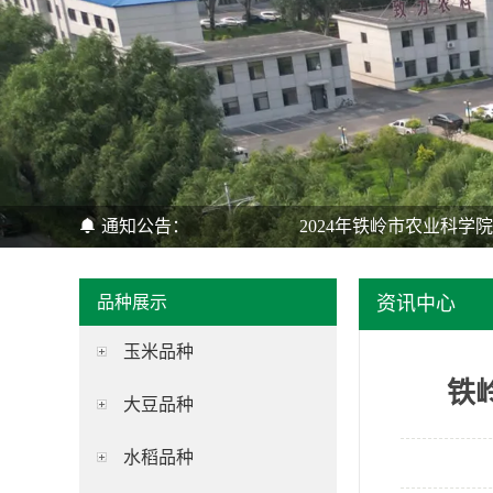
通知公告：
2024年铁岭市农业科学
品种展示
资讯中心
玉米品种
铁
大豆品种
水稻品种