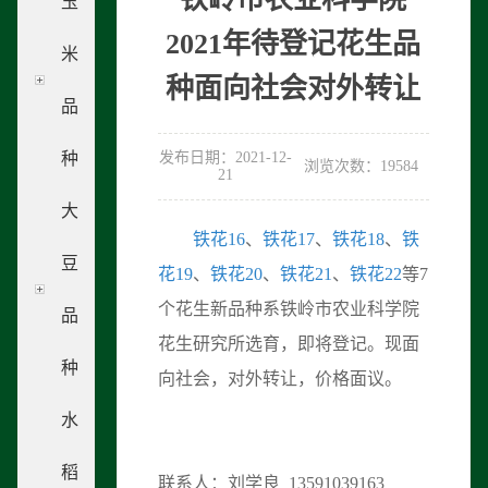
玉
2021年待登记花生品
米
种面向社会对外转让
品
种
发布日期：2021-12-
浏览次数：19584
21
大
铁花16
、
铁花17
、
铁花18
、
铁
豆
花19
、
铁花20
、
铁花21
、
铁花22
等7
个花生新品种系铁岭市农业科学院
品
花生研究所选育，即将登记。现面
种
向社会，对外转让，价格面议。
水
稻
联系人：刘学良 13591039163