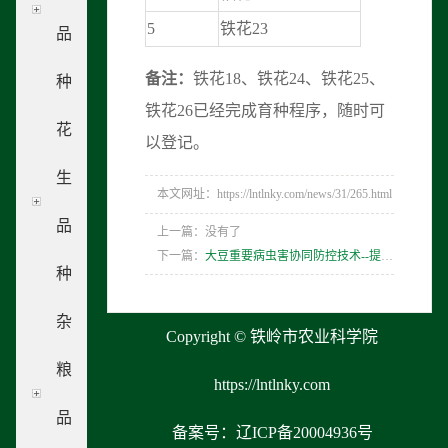
5
铁花23
品
备注：
铁花18、铁花24、铁花25、
种
铁花26已经完成育种程序，随时可
花
以登记。
生
本文网址：https://lntlnky.com/news/31/265.html
品
上一篇：没有了
下一篇：
大豆重要病虫害协同防控技术--提名2023年度省科技奖励项目公示
种
杂
Copyright © 铁岭市农业科学院
粮
https://lntlnky.com
品
备案号：辽ICP备20004936号