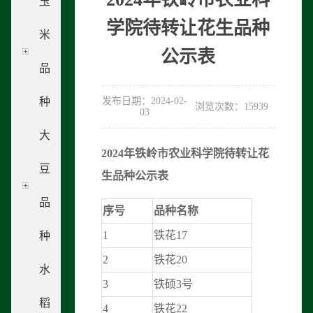
玉
学院待转让花生品种
米
公示表
品
种
发布日期：2024-02-
浏览次数：15939
03
大
2024年铁岭市农业科学院待转让花
豆
生品种公示表
品
序号
品种名称
1
铁花17
种
2
铁花20
水
3
铁硕3号
稻
4
铁花22