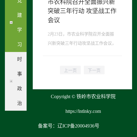
党
市农科院召开全面振兴新
突破三年行动 攻坚战工作
建
会议
学
2月23日，市农业科学院召开全面振
兴新突破三年行动攻坚战工作会议，
习
总结过往，擘画未来，共启2024新征
时
程。会上，院党组书记、院长赵庆同
志传达学习省、市全面振兴新突破三
事
年行动攻坚战工作会议精神以及省、
政
市委农村工作会议精神，省人大代表
Copyright © 铁岭市农业科学院
修俊杰同志...
治
https://lntlnky.com
备案号：辽ICP备20004936号