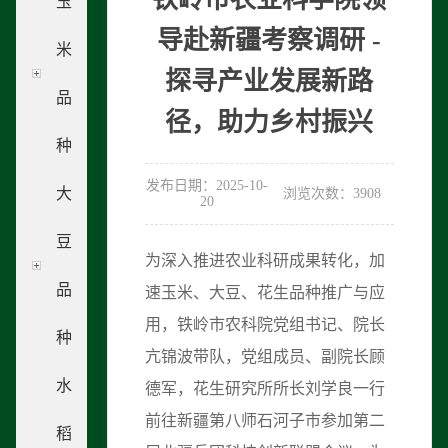
玉
导赴新疆考察调研 -
米
探寻产业发展新路
品
径，助力乡村振兴
种
发布日期：2025-10-
大
浏览次数：3908
20
豆
为深入推进农业科研成果转化，加
品
速玉米、大豆、花生品种推广与应
用，铁岭市农科院党组书记、院长
种
亢锦波带队，党组成员、副院长顾
水
德军，花生研究所所长刘学良一行
前往新疆第八师石河子市参加第二
稻