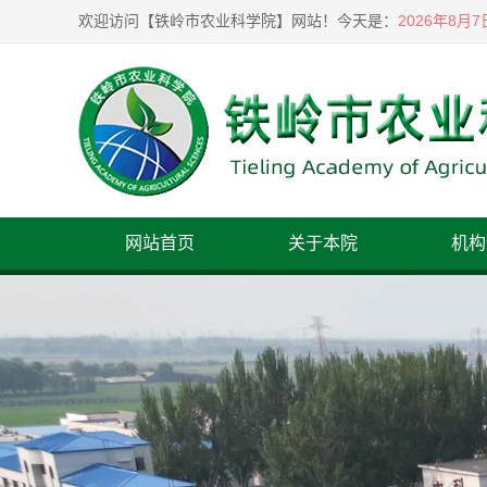
2026年8月
欢迎访问【铁岭市农业科学院】网站！
今天是：
网站首页
关于本院
机构