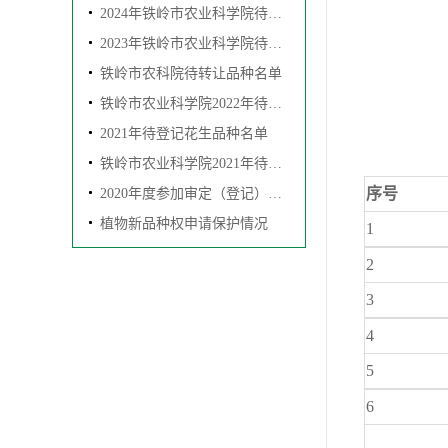
2024年铁岭市农业科学院待转让花生品种公示表
2023年铁岭市农业科学院待转让品种公示表
铁岭市农科院待转让品种名单
铁岭市农业科学院2022年待审玉米品种名单
2021年待登记花生品种名单
铁岭市农业科学院2021年待审玉米品种名单
序号
2020年度参加审定（登记）品种情况统计表
植物新品种权申请保护情况
1
2
3
4
5
6