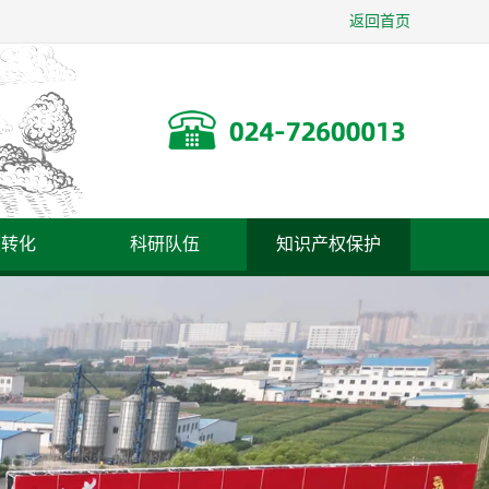
返回首页
果转化
科研队伍
知识产权保护