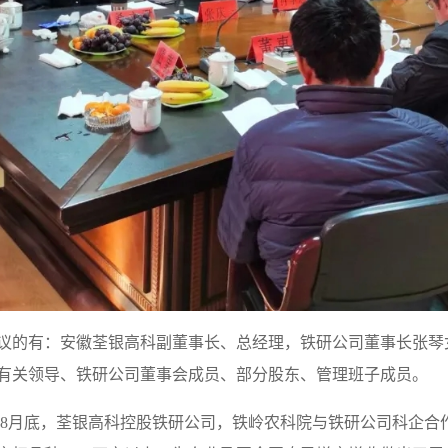
议的有：安徽荃银高科副董事长、总经理，铁研公司董事长张琴
有关领导、铁研公司董事会成员、部分股东、管理班子成员。
1年8月底，荃银高科控股铁研公司，铁岭农科院与铁研公司科企