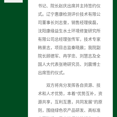
书记、院长赵庆出席并主持签约仪
式。辽宁惠康检测评价技术有限公
司董事长刘志奎，销售经理侯磊，
沈阳康缘益生水土环境修复研究所
有限公司总经理张传军，技术专家
韩景志，项目总监秦晓晨；我院副
院长顾德军、冉学忠、刘慧志及全
国人大代表张艳研究员、刘震博士
出席签约仪式。
双方将充分发挥各自资源、技
术和人才优势，本着“优势互补，资
源共享，互利互惠，共同发展”的原
则，围绕绿色农产品研发、高标准